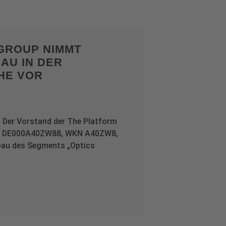
GROUP NIMMT
AU IN DER
HE VOR
. Der Vorstand der The Platform
IN DE000A40ZW88, WKN A40ZW8,
bau des Segments „Optics