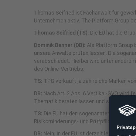
Thomas Seifried ist Fachanwalt für gewerb
Unternehmen aktiv. The Platform Group be
Thomas Seifried (TS):
Die EU hat die Gru
Dominik Benner (DB):
Als Platform Group 
unsere Anwälte prüfen lassen. Die sogenann
verabschiedet. Hierbei wird unter anderem
des Online-Vertriebs.
TS:
TPG verkauft ja zahlreiche Marken von 
DB:
Nach Art. 2 Abs. 6 Vertikal-GVO wird fe
Thematik beraten lassen und sehen derzei
TS:
Die EU hat den sogenannten Digital Ser
Risikominderungs- und Prüfpflichten auferl
DB:
Nein. In der EU ist derzeit lediglich 