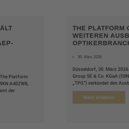
ÄLT
THE PLATFORM 
WEITEREN AUSB
AEP-
OPTIKERBRANC
30. März 2026
Düsseldorf, 30. März 2026
Group SE & Co. KGaA (IS
 The Platform
„TPG“) verkündet den Aus
 WKN A40ZW8,
amt der
Mehr erfahren