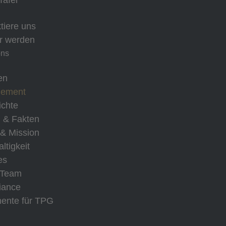
Tafel
tiere uns
r werden
ons
en
ement
chte
 & Fakten
 & Mission
ltigkeit
es
 Team
iance
ente für TPG