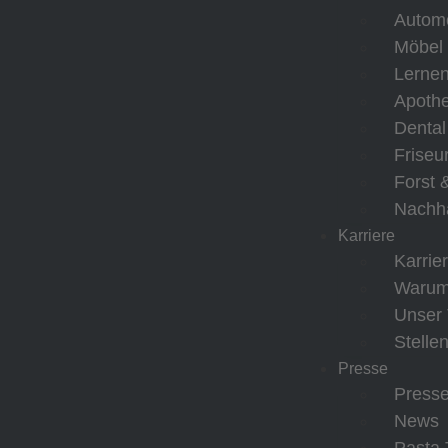
Automo
Möbel
Lerne
Apoth
Dental
Friseu
Forst 
Nachha
Karriere
Karrie
Waru
Unser
Stelle
Presse
Presse
News