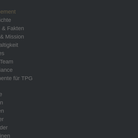
ement
chte
 & Fakten
 & Mission
ltigkeit
es
 Team
iance
ente für TPG
e
on
en
er
der
inen