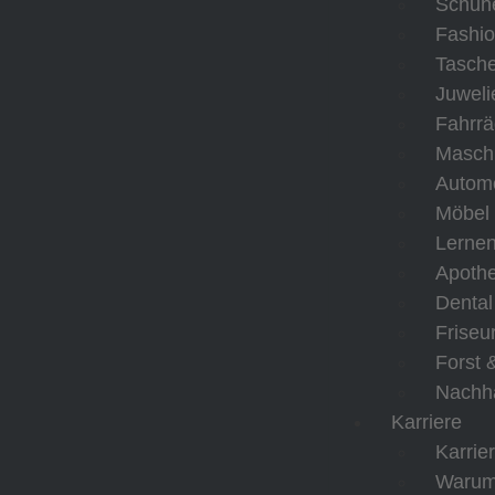
Schuh
Fashi
Tasch
Juweli
Fahrrä
Masch
Automo
Möbel
Lerne
Apoth
Dental
Friseu
Forst 
Nachha
Karriere
Karrie
Waru