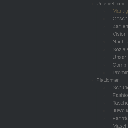
Unternehmen
Manag
Geschi
Zahlen
Vision
Nachha
Sozial
Unser
Compl
Promin
Plattformen
Schuh
Fashi
Tasch
Juweli
Fahrrä
Masch