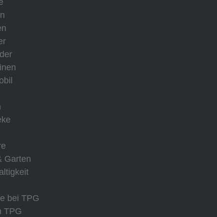
e
on
en
er
der
inen
bil
n
eke
re
& Garten
ltigkeit
re bei TPG
m TPG