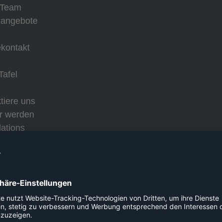
 Team
nangebote
kontakt
Tafel
tiere uns
r werden
lations