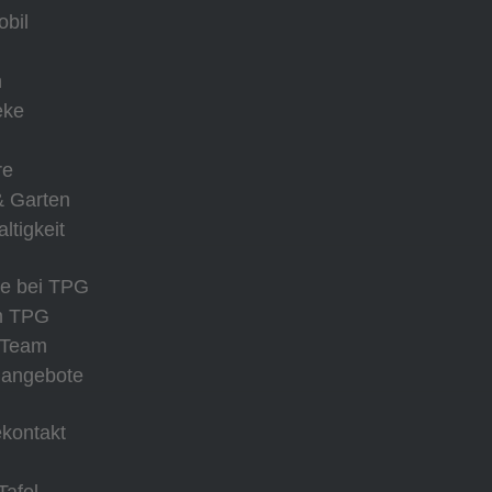
bil
n
eke
re
& Garten
ltigkeit
re bei TPG
m TPG
 Team
nangebote
kontakt