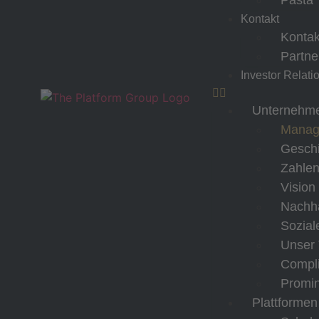
Pasta 
Kontakt
Kontak
Partne
Investor Relati
Unternehm
Manag
Geschi
Zahlen
Vision
Nachha
Sozial
Unser
Compl
Promin
Plattformen