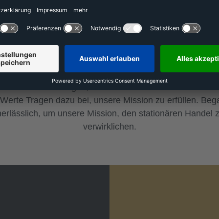
Unsere Werte
ind die Säule unserer Unternehmenskultur. Sie begründe
von allen unseren Mitarbeitern voraussetzen. Diese Werte
itarbeiter beschäftigen, sie fortentwickeln und ihre Leis
Werte Tragen dazu bei, unsere Mission zu erfüllen. Beg
nerlässlich, um unsere Mission, den stationären Handel zu
verwirklichen.