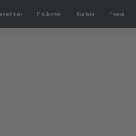
ternehmen
Plattformen
Karriere
Presse
on & Vision
enz setzen wir an
 an, um Kunden und
wir 15.450 Partner