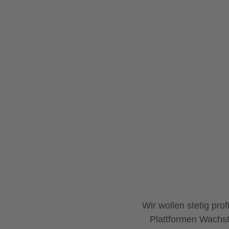
aus Europa live und sind in 28 Branchen aktiv.
Wir wollen stetig pro
Plattformen Wachst