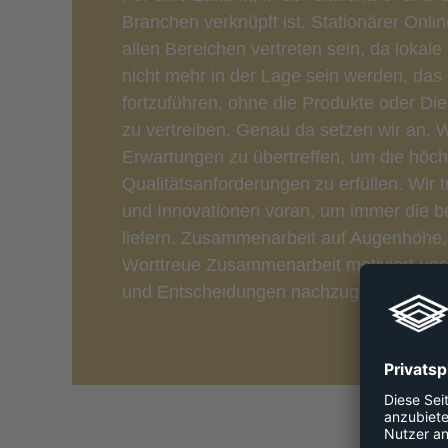
Branchen verknüpft ist. Stationärer Onlin
allen Bereichen vertreten sein, da lokale
nicht mehr in der Lage sein werden, das
fortzuführen, ohne die Produkte oder Die
zu vertreiben. Genau da setzen wir an. Wi
Erwartungen zu übertreffen, um die höc
Qualitätsanforderungen zu erfüllen. Wir
und Innovationen voran, um immer die b
liefern. Zusammenarbeit auf Augenhöhe,
Worttreue Zusammenarbeit motiviert uns
und Entscheidungen nachzugehen.