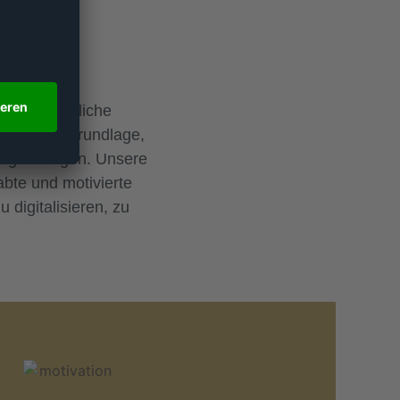
n das fachliche
 sind die Grundlage,
tung würdigen. Unsere
abte und motivierte
 digitalisieren, zu