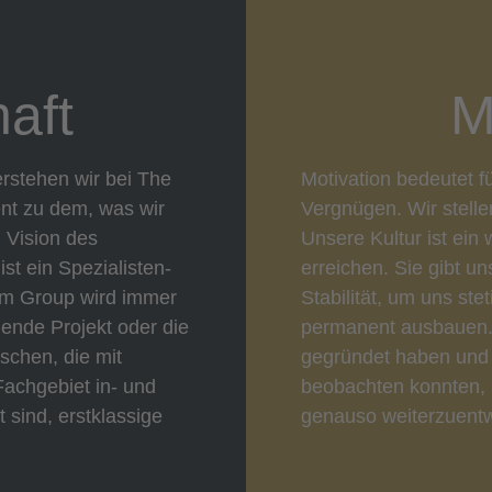
aft
M
rstehen wir bei The
Motivation bedeutet f
nt zu dem, was wir
Vergnügen. Wir stell
d Vision des
Unsere Kultur ist ein 
t ein Spezialisten-
erreichen. Sie gibt u
rm Group wird immer
Stabilität, um uns st
hende Projekt oder die
permanent ausbauen. 
schen, die mit
gegründet haben und
 Fachgebiet in- und
beobachten konnten, 
 sind, erstklassige
genauso weiterzuentw