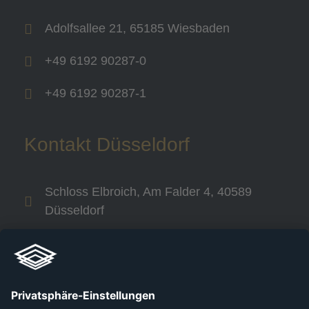
Adolfsallee 21, 65185 Wiesbaden
+49 6192 90287-0
+49 6192 90287-1
Kontakt Düsseldorf
Schloss Elbroich, Am Falder 4, 40589
Düsseldorf
+49 800 240 44 30
Links