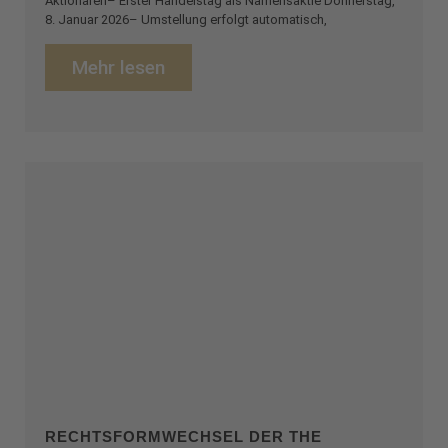
Aktionären– Erster Handelstag als Namensaktie Donnerstag,
8. Januar 2026– Umstellung erfolgt automatisch,
Mehr lesen
RECHTSFORMWECHSEL DER THE