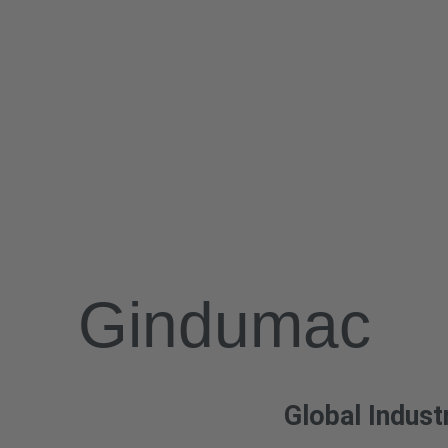
ial Machinery
 internationalen
Gindumac
Global Indust