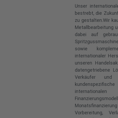
Unser internationa
bestrebt, die Zuku
zu gestalten.Wir k
Metallbearbeitung u
dabei auf gebrau
Spritzgussmaschin
sowie kompleme
internationaler Her
unseren Handelsak
datengetriebene L
Verkäufer und 
kundenspezifisch
internationale
Finanzierungsmode
Monatsfinanzierung
Vorbereitung, Ver