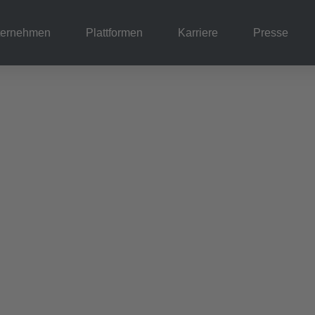
ternehmen
Plattformen
Karriere
Presse
en online an oder