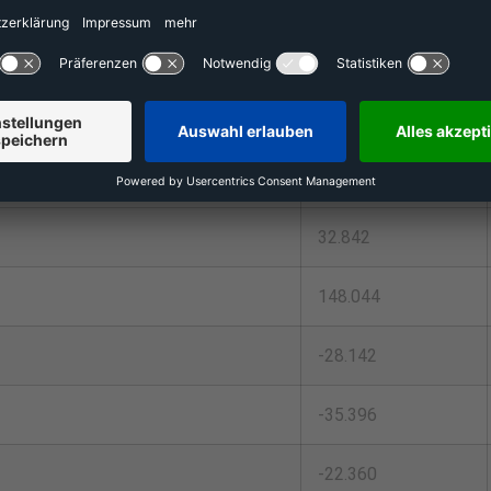
2023
Pro-Forma
705.050
440.767
32.842
148.044
-28.142
-35.396
-22.360