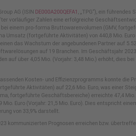
Group AG (ISIN
DE000A200QEFA1
, „TPG“), ein führendes
ter vorläufiger Zahlen eine erfolgreiche Geschäftsentwi
ei einem pro-forma Bruttowarenvolumen (GMV, fortgefüh
rma Umsatz (fortgeführte Aktivitäten) von 440,8 Mio. Eu
einen das Wachstum der angebundenen Partner auf 5.520 
oftwarelösungen auf 19 Branchen. Im Geschäftsjahr 202
n auf über 4,05 Mio. (Vorjahr: 3,48 Mio.) erhöht, dies bei e
senden Kosten- und Effizienzprogramms konnte die Prof
ortgeführte Aktivitäten) auf 22,6 Mio. Euro, was einer S
ma, fortgeführte Geschäftsbereiche) erreichte 47,4 Mio. E
Mio. Euro (Vorjahr: 21,5 Mio. Euro). Dies entspricht eine
erung von 33,9% darstellt.
23 kommunizierten Prognosen erreichen bzw. übertreffe