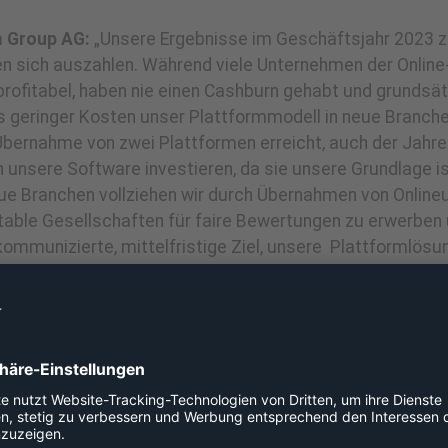
m Group AG:
„Unsere Ergebnisse im Geschäftsjahr 2023 
en sich auszahlen. Während viele Unternehmen der Online
r profitabel, haben nie einen Cashburn gehabt und grunds
s geringer Kosten unser Plattformmodell in neue Branchen
 Übernahme von zwei Plattformen erreicht, auch der Jah
n unsere Software investieren, da sie unsere Grundlage is
eue Branchen vollziehen wir durch Übernahmen von Onlineu
fitable Gesellschaften für faire Bewertungen zu erwerbe
kommunizierte, mittelfristige Ziel, unsere Plattformlösu
 ist für das Jahr 2025 absolut realistisch.“
iche)