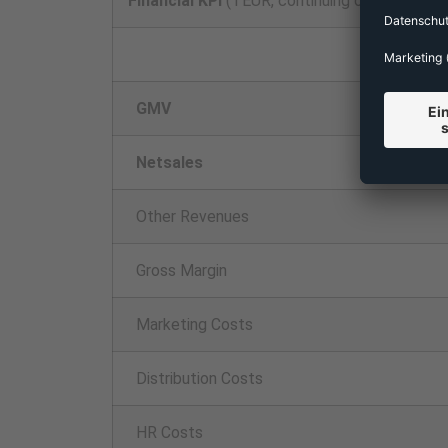
Financial KPI
(TEUR, continuing operations)
GMV
Netsales
Other Revenues
Gross Margin
Marketing Costs
Distribution Costs
HR Costs