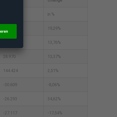
2022
Change
Pro-Forma
in %
591.014
19,29%
387.441
13,76%
28.970
13,37%
144.424
2,51%
-30.609
-8,06%
-26.293
34,62%
-27.117
-17,54%