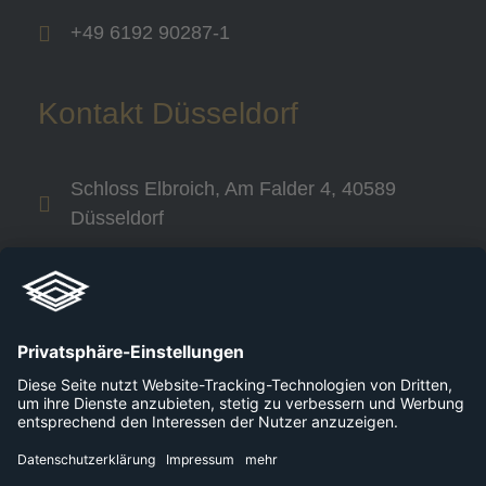
+49 6192 90287-1
Kontakt Düsseldorf
Schloss Elbroich, Am Falder 4, 40589
Düsseldorf
+49 800 240 44 30
Links
Unternehmen
Karriere
Plattformen
Presse