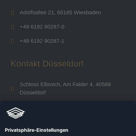
Adolfsallee 21, 65185 Wiesbaden
+49 6192 90287-0
+49 6192 90287-1
Kontakt Düsseldorf
Schloss Elbroich, Am Falder 4, 40589
Düsseldorf
+49 800 240 44 30
Links