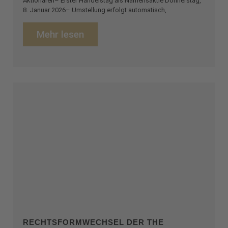
Aktionären– Erster Handelstag als Namensaktie Donnerstag,
8. Januar 2026– Umstellung erfolgt automatisch,
Mehr lesen
RECHTSFORMWECHSEL DER THE