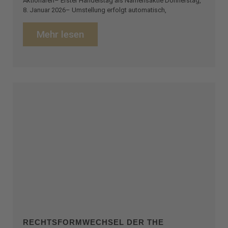
Aktionären– Erster Handelstag als Namensaktie Donnerstag,
8. Januar 2026– Umstellung erfolgt automatisch,
Mehr lesen
RECHTSFORMWECHSEL DER THE