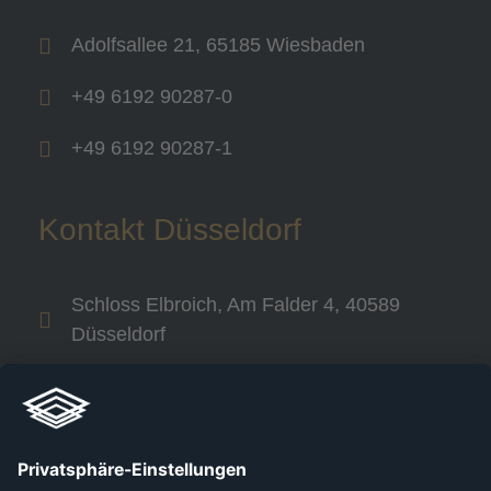
Adolfsallee 21, 65185 Wiesbaden
+49 6192 90287-0
+49 6192 90287-1
Kontakt Düsseldorf
Schloss Elbroich, Am Falder 4, 40589
Düsseldorf
+49 800 240 44 30
Links