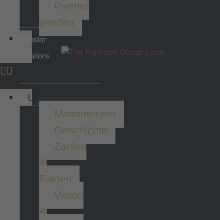
Partner
werden
Investor
Relations
Unternehmen
Management
Geschichte
Zahlen
&
Fakten
Vision
&