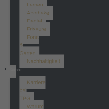
Lernen
Apotheke
Dental
Friseure
Forst
&
Garten
Nachhaltigkeit
Karriere
Karriere
bei
TPG
Warum