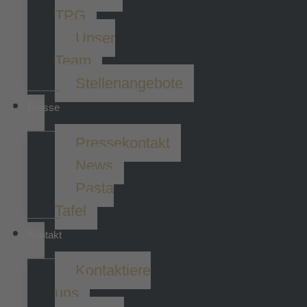
TPG
Unser
Team
Stellenangebote
Presse
Pressekontakt
News
Pasta
Tafel
Kontakt
Kontaktiere
uns