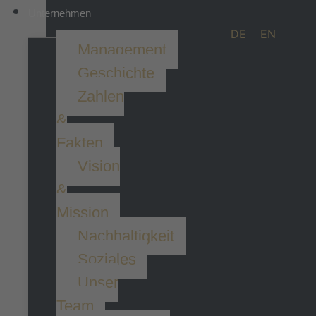
Unternehmen
DE
EN
Management
Geschichte
Zahlen
&
Fakten
Vision
&
Mission
Nachhaltigkeit
Soziales
Unser
Team