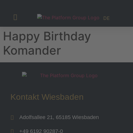
DE
Investor Relations
Happy Birthday
Komander
Kontakt Wiesbaden
Adolfsallee 21, 65185 Wiesbaden
+49 6192 90287-0