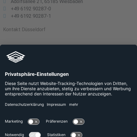
Adolfsallee 21, 65185 Wiesbaden
+49 6192 90287-0
+49 6192 90287-1
Kontakt Düsseldorf
Schloss Elbroich, Am Falder 4, 40589 Düsseldorf
+49 800 240 44 30
Links
Unternehmen
Plattformen
Datenschutzerklärung
Impressum
Karriere
Presse