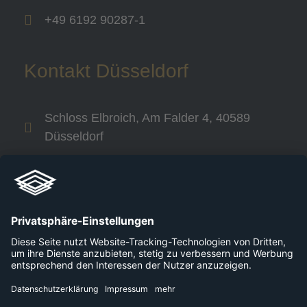
+49 6192 90287-1
Kontakt Düsseldorf
Schloss Elbroich, Am Falder 4, 40589
Düsseldorf
+49 800 240 44 30
Links
Unternehmen
Karriere
Plattformen
Presse